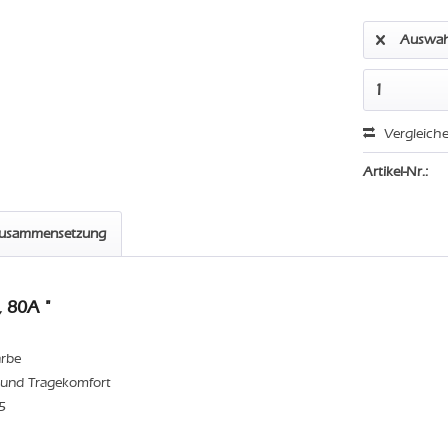
Auswah
Vergleich
Artikel-Nr.:
zusammensetzung
 80A "
arbe
t und Tragekomfort
5