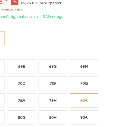
€ *
89,95 € *
(50% gespart)
. Versandkosten
andfertig, Lieferzeit ca. 1-3 Werktage
65E
65G
65H
70D
70F
70G
75A
75H
80A
80G
80H
90A