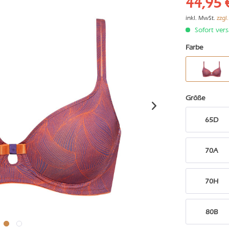
44,95 
inkl. MwSt.
zzgl
Sofort vers
Farbe
Größe
65D
70A
70H
80B