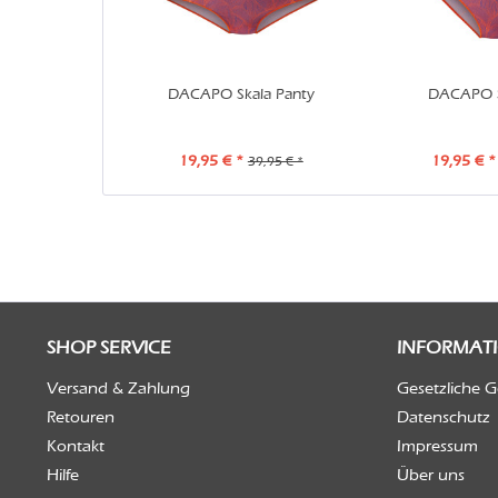
DACAPO Skala Panty
DACAPO Sk
19,95 € *
19,95 € *
39,95 € *
SHOP SERVICE
INFORMAT
Versand & Zahlung
Gesetzliche 
Retouren
Datenschutz
Kontakt
Impressum
Hilfe
Über uns