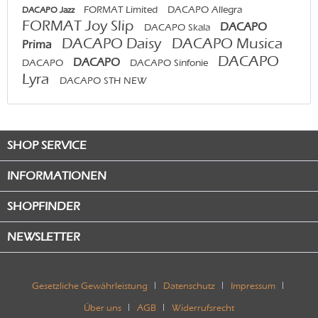
FORMAT Limited
DACAPO Allegra
DACAPO Jazz
FORMAT Joy Slip
DACAPO
DACAPO Skala
DACAPO Daisy
DACAPO Musica
Prima
DACAPO
DACAPO
DACAPO
DACAPO Sinfonie
Lyra
DACAPO STH NEW
SHOP SERVICE
INFORMATIONEN
SHOPFINDER
NEWSLETTER
Gesetzliche Gewährleistung
Datenschutz
Impressum
Über uns
AGB
Widerrufsrecht