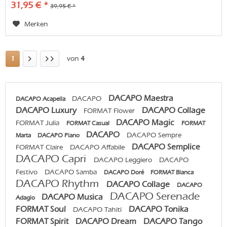
31,95 € *
39,95 € *
Merken
1
von
4
DACAPO Maestra
DACAPO
DACAPO Acapella
DACAPO Luxury
DACAPO Collage
FORMAT Flower
DACAPO Magic
FORMAT Julia
FORMAT Casual
FORMAT
DACAPO
DACAPO Sempre
Marta
DACAPO Piano
DACAPO Semplice
FORMAT Claire
DACAPO Affabile
DACAPO Capri
DACAPO Leggiero
DACAPO
Festivo
DACAPO Samba
DACAPO Doré
FORMAT Bianca
DACAPO Rhythm
DACAPO Collage
DACAPO
DACAPO Serenade
DACAPO Musica
Adagio
FORMAT Soul
DACAPO Tonika
DACAPO Tahiti
FORMAT Spirit
DACAPO Dream
DACAPO Tango