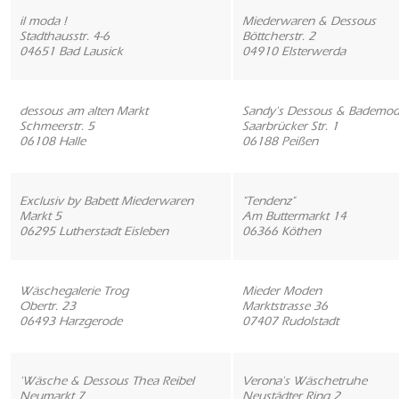
il moda !
Miederwaren & Dessous
Stadthausstr. 4-6
Böttcherstr. 2
04651 Bad Lausick
04910 Elsterwerda
dessous am alten Markt
Sandy's Dessous & Bademo
Schmeerstr. 5
Saarbrücker Str. 1
06108 Halle
06188 Peißen
Exclusiv by Babett Miederwaren
"Tendenz"
Markt 5
Am Buttermarkt 14
06295 Lutherstadt Eisleben
06366 Köthen
Wäschegalerie Trog
Mieder Moden
Obertr. 23
Marktstrasse 36
06493 Harzgerode
07407 Rudolstadt
'Wäsche & Dessous Thea Reibel
Verona's Wäschetruhe
Neumarkt 7
Neustädter Ring 2