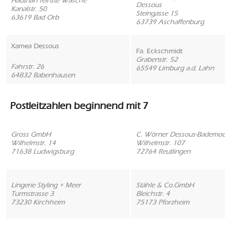
Hautnah feinste Wäsche
Dessous
Kanalstr. 50
Steingasse 15
63619 Bad Orb
63739 Aschaffenburg
Xamea Dessous
Fa. Eckschmidt
Grabenstr. 52
Fahrstr. 26
65549 Limburg a.d. Lahn
64832 Babenhausen
Postleitzahlen beginnend mit 7
Gross GmbH
C. Wörner Dessous-Bademo
Wilhelmstr. 14
Wilhelmstr. 107
71638 Ludwigsburg
72764 Reutlingen
Lingerie Styling + Meer
Stähle & Co.GmbH
Turmstrasse 3
Bleichstr. 4
73230 Kirchheim
75173 Pforzheim