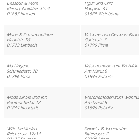
Dessous & More
Figur und Chic
Klessig, Noßlitzer Str. 4
Hauptstr. 41
01683 Nossen
01689 Weinböhla
Mode & Schuhboutique
Wäsche- und Dessous- Fanta
Hauptstr. 55
Gartenstr. 3
01723 Limbach
01796 Pirna
Ma Lingerie
Wäschemode zum Wohlfüh
Schmiedestr. 28
Am Markt 8
01796 Pirna
01896 Pulsnitz
Mode für Sie und Ihn
Wäschemoden zum Wohlfü
Böhmische Str.12
Am Markt 8
01844 Neustadt
01896 Pulsnitz
Wäsche-Moden
Sylvie´s Wäschetruhe
Reichenstr. 12/14
Rittergasse 2