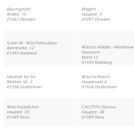
Bauchgefühl
BHglich
Wallstr. 15
Hauptstr. 3
01067 Dresden
01097 Dresden
Susan W.- Wäscheboutique
Wäsche Mädels - Miederwar
Bahnhofstr. 12
Neumann
01445 Radebeul
Markt 13
01454 Radeberg
Hautnah für Sie
Wäsche-Roisch
Meißner Str. 2
Hauptmarkt 6
01558 Großenhain
01558 Großenhain
Wäschestübchen
CALOTTA Dessous
Hauptstr. 55
Hauptstr. 38
01589 Riesa
01589 Riesa