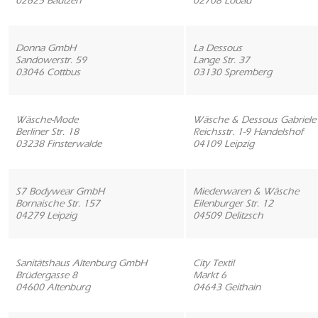
02625 Bautzen
02708 Löbau
Donna GmbH
La Dessous
Sandowerstr. 59
Lange Str. 37
03046 Cottbus
03130 Spremberg
Wäsche-Mode
Wäsche & Dessous Gabriele
Berliner Str. 18
Reichsstr. 1-9 Handelshof
03238 Finsterwalde
04109 Leipzig
S7 Bodywear GmbH
Miederwaren & Wäsche
Bornaische Str. 157
Eilenburger Str. 12
04279 Leipzig
04509 Delitzsch
Sanitätshaus Altenburg GmbH
City Textil
Brüdergasse 8
Markt 6
04600 Altenburg
04643 Geithain