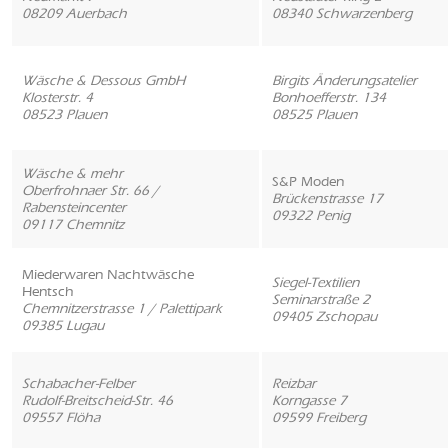
08209 Auerbach
08340 Schwarzenberg
Wäsche & Dessous GmbH
Birgits Änderungsatelier
Klosterstr. 4
Bonhoefferstr. 134
08523 Plauen
08525 Plauen
Wäsche & mehr
S&P Moden
Oberfrohnaer Str. 66 /
Brückenstrasse 17
Rabensteincenter
09322 Penig
09117 Chemnitz
Miederwaren Nachtwäsche
Siegel-Textilien
Hentsch
Seminarstraße 2
Chemnitzerstrasse 1 / Palettipark
09405 Zschopau
09385 Lugau
Schabacher-Felber
Reizbar
Rudolf-Breitscheid-Str. 46
Korngasse 7
09557 Flöha
09599 Freiberg