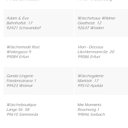
Adam & Eva
Wäschehaus Wildner
Bahnhofstr. 17
Goethestr. 12
92421 Schwandorf
92637 Weiden
Wäschemode Rost
Vion - Dessous
Weitergasse 9
Lilo-Herrmann-Str. 20
99084 Erfurt
99086 Erfurt
Gando Lingerie
Wäschegalerie
Friedensstrasse 1
Marktstr. 17
99423 Weimar
99510 Apolda
Wäscheboutique
Mei Moments
Lange Str. 58
Rosenweg 1
99610 Sömmerda
99846 Seebach