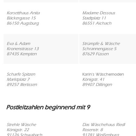
Korsetthaus Anita
Madame Dessous
Bäckergasse 15
Stadtplatz 11
86150 Augsburg
86551 Aichach
Eva & Adam
Strümpfe & Wäsche
Kronenstrasse 13
Schrannengasse 5
87435 Kempten
87629 Füssen
Scharfe Spitzen
Karin's Wäschemoden
Marktplatz 7
Königstr. 41
89257 Illertissen
89407 Dillingen
Postleitzahlen beginnend mit 9
Strehle Wäsche
Das Wäschehaus Riedl
Königstr. 22
Rosenstr. 8
91126 Schwabach
91781 Weißenburg