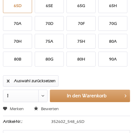
65D
65E
65G
65H
70A
70D
70F
70G
70H
75A
75H
80A
80B
80G
80H
90A
Auswahl zurücksetzen
In den
Warenkorb
Merken
Bewerten
Artikel-Nr.:
352602_548_65D