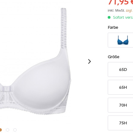
71,95 
inkl. MwSt.
zzgl
Sofort vers
Farbe
Größe
65D
65H
70H
75H