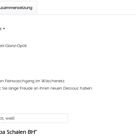
zusammensetzung
 "
att-Glanz-Optik
den Feinwaschgang im Wäschenetz.
t Sie lange Freude an ihren neuen Dessous haben.
rot, weiß
ba Schalen BH"