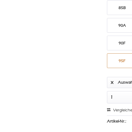
85B
90A
90F
95F
Auswah
Vergleich
Artikel-Nr.: