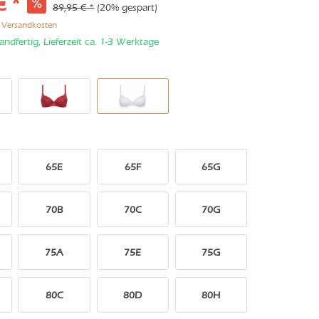
€ *
89,95 € *
(20% gespart)
. Versandkosten
andfertig, Lieferzeit ca. 1-3 Werktage
65E
65F
65G
70B
70C
70G
75A
75E
75G
80C
80D
80H