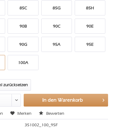
85C
85G
85H
90B
90C
90E
90G
95A
95E
100A
l zurücksetzen
In den
Warenkorb
en
Merken
Bewerten
351002_100_95F