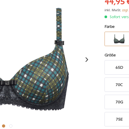
44,95 
inkl. MwSt.
zzgl
Sofort vers
Farbe
Größe
65D
70C
70G
75E