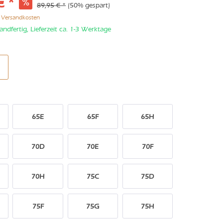
€ *
89,95 € *
(50% gespart)
. Versandkosten
andfertig, Lieferzeit ca. 1-3 Werktage
65E
65F
65H
70D
70E
70F
70H
75C
75D
75F
75G
75H