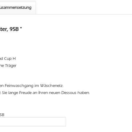
zusammensetzung
er, 95B "
und Cup H
ne Träger
den Feinwaschgang im Wäschenetz.
t Sie lange Freude an Ihren neuen Dessous haben.
95B