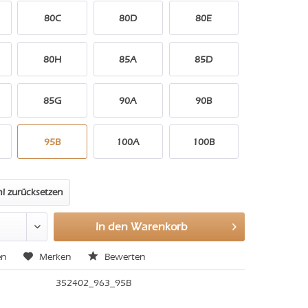
80C
80D
80E
80H
85A
85D
85G
90A
90B
95B
100A
100B
l zurücksetzen
In den
Warenkorb
en
Merken
Bewerten
352402_963_95B