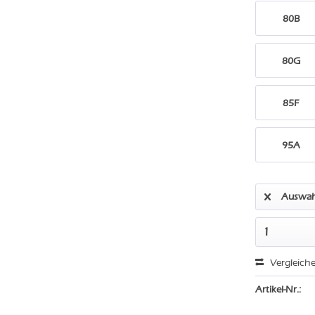
80B
80G
85F
95A
Auswah
Vergleich
Artikel-Nr.: