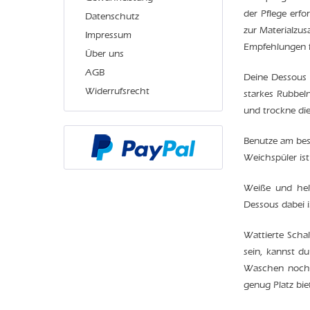
der Pflege erfo
Datenschutz
zur Materialzu
Impressum
Empfehlungen f
Über uns
AGB
Deine Dessous 
Widerrufsrecht
starkes Rubbel
und trockne die
Benutze am bes
Weichspüler is
Weiße und hel
Dessous dabei 
Wattierte Schal
sein, kannst d
Waschen noch z
genug Platz bie