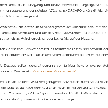
rdern. Jeder BH ist einzigartig und besitzt individuelle Pflegeeigenschaf
sammensetzung und der richtigen Wäsche. myDACAPO erklärt dir hier d
ür dich zusammengefasst:
wäschst du am besten im Schonprogramm der Maschine oder mit der Ha
n unbedingt vermeiden und die BHs nicht auswringen. Bitte beachte st
se niemals im Wäschetrockner oder keinesfalls auf der Heizung.
ten ein flüssiges Feinwaschmittel, es schützt die Fasern und bewahrt d
t nicht empfehlenswert - die in den zarten, dehnbaren Stoffen enthalte
le Dessous sollten generell getrennt von farbiger bzw. schwarzer W
in einem Wäschenetz.
>> zu unseren Accessoires <<
en BHs sollten beim Waschen genügend Platz haben, damit sie nicht allz
u die Cups direkt nach dem Waschen noch im nassen Zustand wieder 
um Trockenen „auf links“ gedreht werden. Für die Aufbewahrung in d
ten und die Cups niemals knicken oder einschlagen.