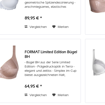
geometrische Spitzendessinierung -
anschmiegsames, elastisches
Material - glatte Schalenoptik und
mit Spitze verzierte Träger Pflege:
89,95 € *
Wir empfehlen Handwäsche oder
in...
Vergleichen
Merken
FORMAT Limited Edition Bügel
BH
- Bügel BH aus der Serie Limited
Edition - Prägedruckoptik in Terra -
elegant und zeitlos - Simplex im Cup
bietet ausgezeichneten Halt,
Weftlock sorgt für Stabilität -
Entlastungsträger und extra
64,95 € *
gepolsterte Träger Pflege: Wir
empfehlen...
Vergleichen
Merken