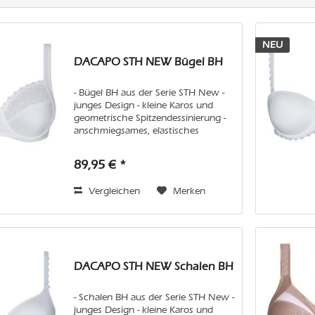
NEU
DACAPO STH NEW Bügel BH
- Bügel BH aus der Serie STH New -
junges Design - kleine Karos und
geometrische Spitzendessinierung -
anschmiegsames, elastisches
Material- mit Spitze verzierte Träger
Pflege: Wir empfehlen Handwäsche
89,95 € *
oder in der Maschine den...
Vergleichen
Merken
DACAPO STH NEW Schalen BH
- Schalen BH aus der Serie STH New -
junges Design - kleine Karos und