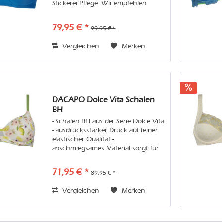
Stickerei Pflege: Wir empfehlen
Handwäsche oder in der Maschine
den Feinwaschgang im Wäschenetz.
79,95 € *
99,95 € *
Vermeiden Sie bitte Weichspüler
und...
Vergleichen
Merken
DACAPO Dolce Vita Schalen
BH
- Schalen BH aus der Serie Dolce Vita
- ausdrucksstarker Druck auf feiner
elastischer Qualität -
anschmiegsames Material sorgt für
einen angenehmen Tragekomfort
Pflege: Wir empfehlen Handwäsche
71,95 € *
89,95 € *
oder in der Maschine den
Feinwaschgang im...
Vergleichen
Merken