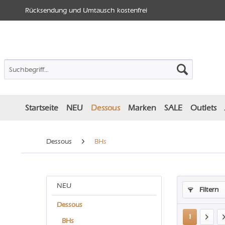
Rücksendung und Umtausch kostenfrei
Startseite
NEU
Dessous
Marken
SALE
Outlets
Dessous
BHs
NEU
Filtern
Dessous
1
BHs