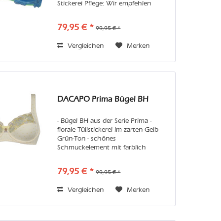
Stickerei Pflege: Wir empfehlen
Handwäsche oder in der Maschine
den Feinwaschgang im Wäschenetz.
79,95 € *
99,95 € *
Vermeiden Sie bitte Weichspüler...
Vergleichen
Merken
DACAPO Prima Bügel BH
- Bügel BH aus der Serie Prima -
florale Tüllstickerei im zarten Gelb-
Grün-Ton - schönes
Schmuckelement mit farblich
abgestimmter Satinschleife -
funktionelle Unterlegungen im Cup-
79,95 € *
99,95 € *
und Rückenbereich Pflege: Wir
empfehlen Handwäsche oder...
Vergleichen
Merken