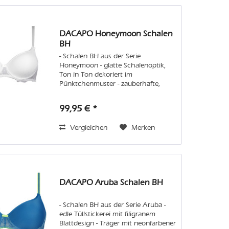
DACAPO Honeymoon Schalen
BH
- Schalen BH aus der Serie
Honeymoon - glatte Schalenoptik,
Ton in Ton dekoriert im
Pünktchenmuster - zauberhafte,
filigrane Stickerei und Paspelierung in
Satinoptik Pflege: Wir empfehlen
99,95 € *
Handwäsche oder in der Maschine
den Feinwaschgang...
Vergleichen
Merken
DACAPO Aruba Schalen BH
- Schalen BH aus der Serie Aruba -
edle Tüllstickerei mit filigranem
Blattdesign - Träger mit neonfarbener