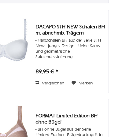
DACAPO STH NEW Schalen BH
m. abnehmb. Trägern
- Halbschalen BH aus der Serie STH
New - junges Design - kleine Karos
und geometrische
Spitzendessinierung -
anschmiegsames, elastisches
Material - glatte Schalenoptik und
89,95 € *
mit Spitze verzierte Träger Pflege:
Wir empfehlen Handwäsche oder...
Vergleichen
Merken
FORMAT Limited Edition BH
ohne Bügel
- BH ohne Bügel aus der Serie
Limited Edition - Prägedruckoptik in