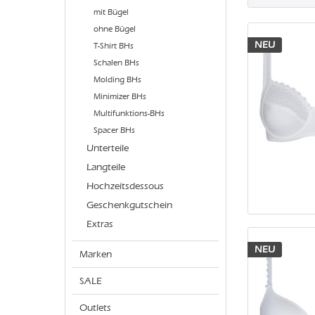
mit Bügel
ohne Bügel
NEU
T-Shirt BHs
Schalen BHs
Molding BHs
Minimizer BHs
Multifunktions-BHs
Spacer BHs
Unterteile
Langteile
Hochzeitsdessous
Geschenkgutschein
Extras
NEU
Marken
SALE
Outlets