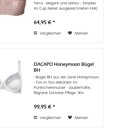
Terra - elegant und zeitlos - Simplex
im Cup bietet ausgezeichneten Halt,
Weftlock sorgt für Stabilität -
Entlastungsträger und extra
64,95 € *
gepolsterte Träger Pflege: Wir...
Vergleichen
Merken
DACAPO Honeymoon Bügel
BH
- Bügel BH aus der Serie Honeymoon
- Ton in Ton dekoriert im
Pünktchenmuster - zauberhafte,
filigrane Stickerei Pflege: Wir
empfehlen Handwäsche oder in der
Maschine den Feinwaschgang im
99,95 € *
Wäschenetz. Vermeiden Sie bitte
Weichspüler und...
Vergleichen
Merken