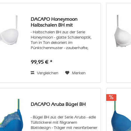
DACAPO Honeymoon
Halbschalen BH mit
abnehmbaren...
- Halbschalen BH aus der Serie
Honeymoon - glatte Schalenoptik,
Ton in Ton dekoriert im
Pünktchenmuster - zauberhafte,
filigrane Stickerei Pflege: Wir
empfehlen Handwäsche oder in der
99,95 € *
Maschine den Feinwaschgang im
Wäschenetz. Vermeiden...
Vergleichen
Merken
DACAPO Aruba Bügel BH
- Bügel BH aus der Serie Aruba - edle
Tüllstickerei mit filigranem
Blattdesign - Träger mit neonfarbener