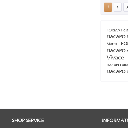
1
FORMAT cla
DACAPO L
FO
Marta
DACAPO A
Vivace
DACAPO Affa
DACAPO T
SHOP SERVICE
INFORMAT