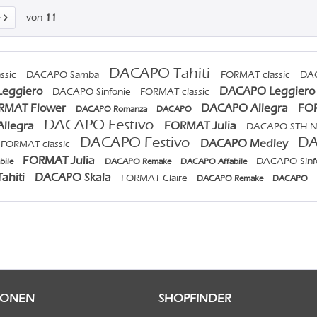
von
11
DACAPO Tahiti
ssic
DACAPO Samba
FORMAT classic
DA
eggiero
DACAPO Leggier
DACAPO Sinfonie
FORMAT classic
RMAT Flower
DACAPO Allegra
FOR
DACAPO Romanza
DACAPO
DACAPO Festivo
llegra
FORMAT Julia
DACAPO STH 
DACAPO Festivo
D
DACAPO Medley
FORMAT classic
FORMAT Julia
DACAPO Sinf
bile
DACAPO Remake
DACAPO Affabile
ahiti
DACAPO Skala
FORMAT Claire
DACAPO Remake
DACAPO
IONEN
SHOPFINDER