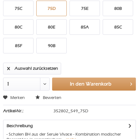
75C
75D
75E
80B
80C
80E
85A
85C
85F
90B
Auswahl zurücksetzen
In den
Warenkorb
Merken
Bewerten
Artikel-Nr.:
352802_549_75D
Beschreibung
- Schalen BH aus der Seruie Vivace - Kombination modischer