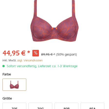
44,95 € *
89,95 € *
(50% gespart)
inkl. MwSt.
zzgl. Versandkosten
Sofort versandfertig, Lieferzeit ca. 1-3 Werktage
Farbe
Größe
70E
70G
80B
85A