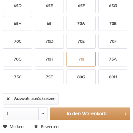
65D
65E
65F
65G
65H
65I
70A
70B
70C
70D
70E
70F
70G
70H
70I
75A
75C
75E
80G
80H
Auswahl zurücksetzen
In den
Warenkorb
Merken
Bewerten