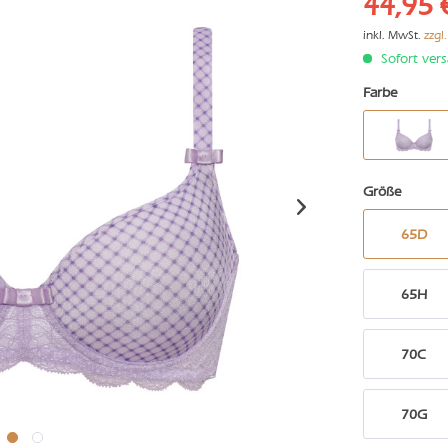
44,95 
inkl. MwSt.
zzgl
Sofort vers
Farbe
Größe
65D
65H
70C
70G