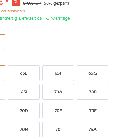
€ *
89,95 € *
(50% gespart)
. Versandkosten
andfertig, Lieferzeit ca. 1-3 Werktage
65E
65F
65G
65I
70A
70B
70D
70E
70F
70H
70I
75A