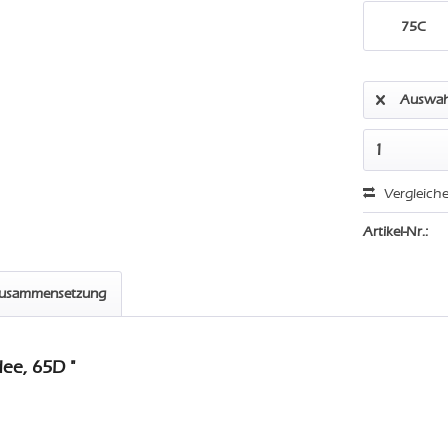
75C
Auswah
Vergleich
Artikel-Nr.:
zusammensetzung
ee, 65D "