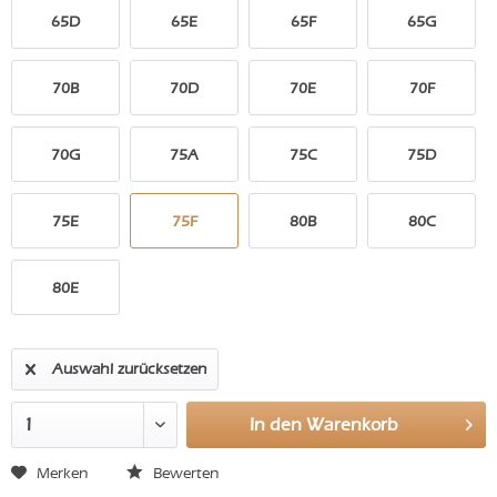
65D
65E
65F
65G
70B
70D
70E
70F
70G
75A
75C
75D
75E
75F
80B
80C
80E
Auswahl zurücksetzen
In den
Warenkorb
Merken
Bewerten