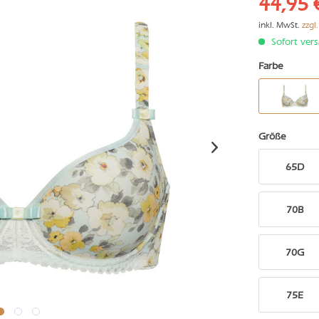
44,95 
inkl. MwSt.
zzgl
Sofort vers
Farbe
Größe
65D
70B
70G
75E