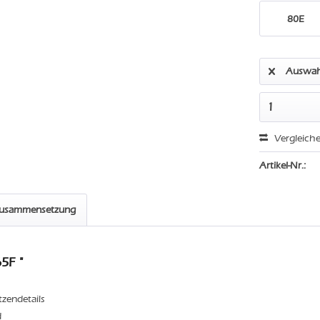
80E
Auswah
Vergleich
Artikel-Nr.:
zusammensetzung
5F "
tzendetails
d