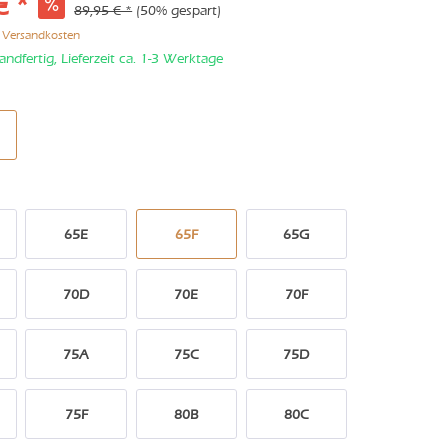
€ *
89,95 € *
(50% gespart)
. Versandkosten
andfertig, Lieferzeit ca. 1-3 Werktage
65E
65F
65G
70D
70E
70F
75A
75C
75D
75F
80B
80C