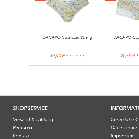
DACAPO Capriccio String
DACAPO Capr
19,95 € *
22,45 € *
39,95 € *
SHOP SERVICE
INFORMAT
Versand & Zahlung
Gesetzliche 
Retouren
Datenschutz
Kontakt
Impressum