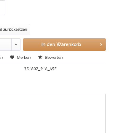
l zurücksetzen
In den
Warenkorb
en
Merken
Bewerten
351802_916_65F