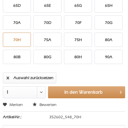
65D
65E
65G
65H
70A
70D
70F
70G
70H
75A
75H
80A
80B
80G
80H
90A
Auswahl zurücksetzen
In den
Warenkorb
Merken
Bewerten
Artikel-Nr.:
352602_548_70H