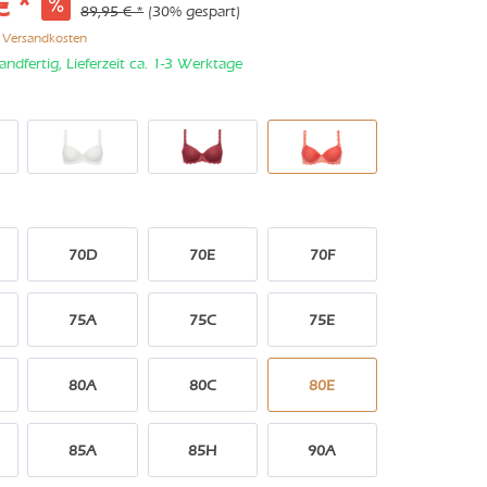
€ *
89,95 € *
(30% gespart)
. Versandkosten
andfertig, Lieferzeit ca. 1-3 Werktage
70D
70E
70F
75A
75C
75E
80A
80C
80E
85A
85H
90A