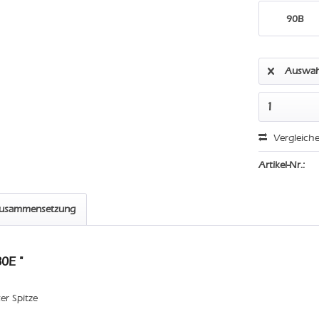
90B
Auswah
Vergleich
Artikel-Nr.:
zusammensetzung
0E "
ter Spitze