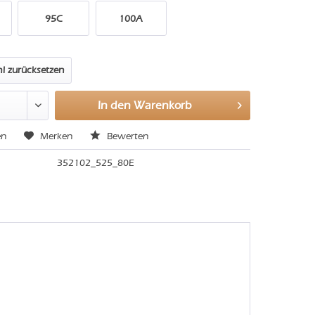
95C
100A
l zurücksetzen
In den
Warenkorb
en
Merken
Bewerten
352102_525_80E