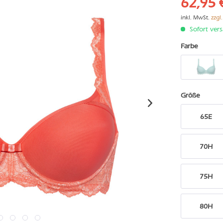
62,95 
inkl. MwSt.
zzgl
Sofort vers
Farbe
Größe
65E
70H
75H
80H