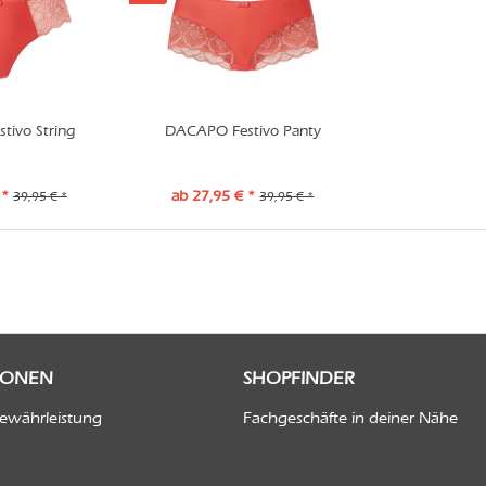
ivo String
DACAPO Festivo Panty
 *
ab 27,95 € *
39,95 € *
39,95 € *
IONEN
SHOPFINDER
Gewährleistung
Fachgeschäfte in deiner Nähe