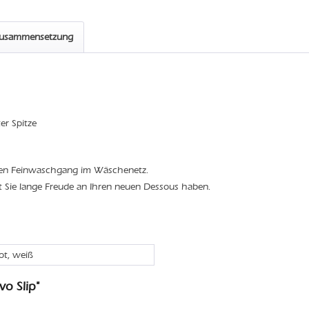
zusammensetzung
ter Spitze
den Feinwaschgang im Wäschenetz.
t Sie lange Freude an Ihren neuen Dessous haben.
rot, weiß
o Slip"