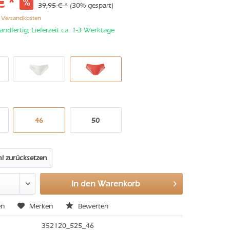
€ *
39,95 € *
(30% gespart)
. Versandkosten
andfertig, Lieferzeit ca. 1-3 Werktage
46
50
l zurücksetzen
In den
Warenkorb
en
Merken
Bewerten
352120_525_46