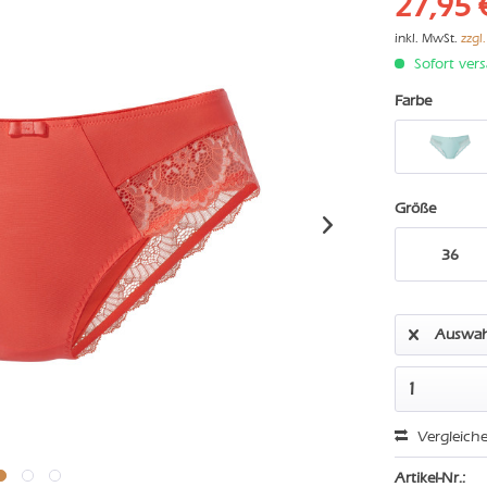
27,95 
inkl. MwSt.
zzgl
Sofort vers
Farbe
Größe
36
Auswah
Vergleich
Artikel-Nr.: