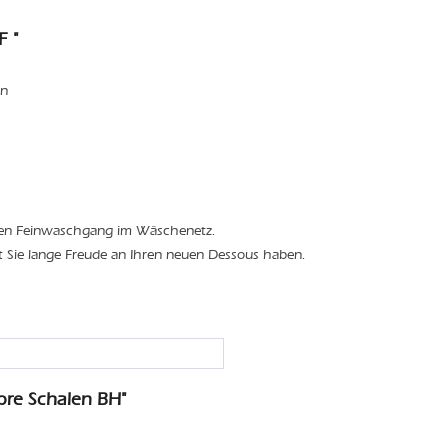
F "
en
den Feinwaschgang im Wäschenetz.
t Sie lange Freude an Ihren neuen Dessous haben.
re Schalen BH"