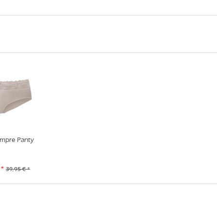
mpre Panty
 *
39,95 € *