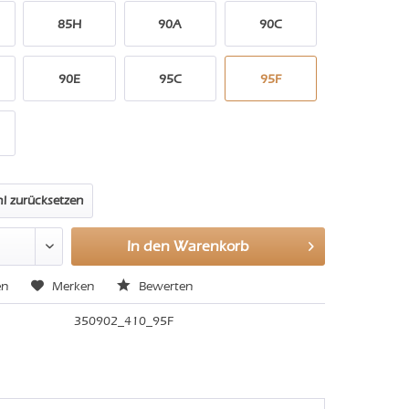
85H
90A
90C
90E
95C
95F
l zurücksetzen
In den
Warenkorb
en
Merken
Bewerten
350902_410_95F