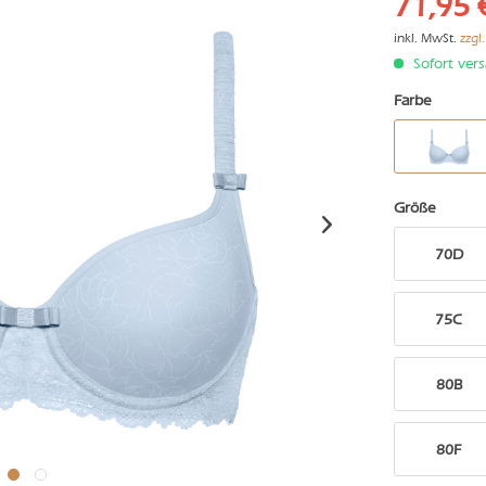
71,95 
inkl. MwSt.
zzgl
Sofort vers
Farbe
Größe
70D
75C
80B
80F