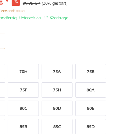
€ *
89,95 € *
(20% gespart)
. Versandkosten
andfertig, Lieferzeit ca. 1-3 Werktage
70H
75A
75B
75F
75H
80A
80C
80D
80E
85B
85C
85D