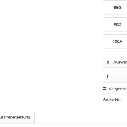
85G
90D
100A
Auswah
Vergleich
Artikel-Nr.:
zusammensetzung