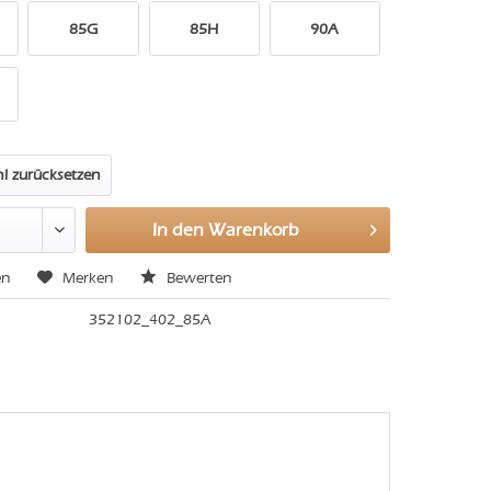
85G
85H
90A
l zurücksetzen
In den
Warenkorb
en
Merken
Bewerten
352102_402_85A