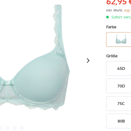
62,95 
inkl. MwSt.
zzgl
Sofort vers
Farbe
Größe
65D
70D
75C
80B