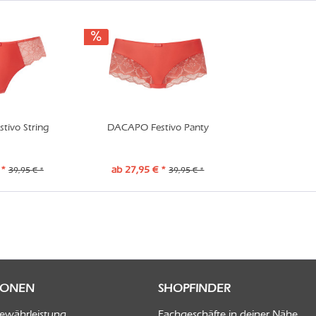
ivo String
DACAPO Festivo Panty
 *
ab 27,95 € *
39,95 € *
39,95 € *
IONEN
SHOPFINDER
Gewährleistung
Fachgeschäfte in deiner Nähe