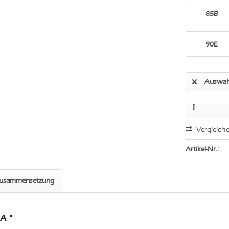
85B
90E
Auswah
Vergleich
Artikel-Nr.:
zusammensetzung
A "