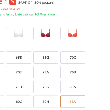
€ *
89,95 € *
(30% gespart)
. Versandkosten
andfertig, Lieferzeit ca. 1-3 Werktage
65E
65G
70C
70E
75A
75B
75D
75G
80A
80C
80H
85A