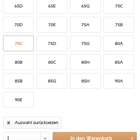
65D
65E
65G
70C
70D
70E
75A
75B
75C
75D
75G
80A
80B
80C
80H
85A
85B
85G
85H
90A
90E
Auswahl zurücksetzen
In den
Warenkorb