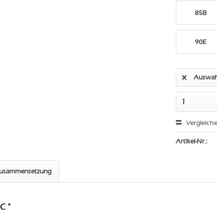
85B
90E
Auswah
Vergleich
Artikel-Nr.:
zusammensetzung
C "