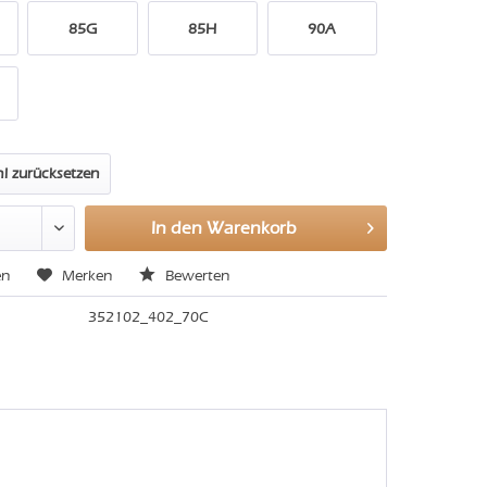
85G
85H
90A
l zurücksetzen
In den
Warenkorb
en
Merken
Bewerten
352102_402_70C