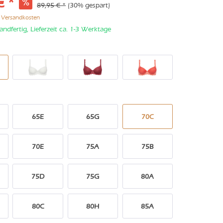
€ *
89,95 € *
(30% gespart)
. Versandkosten
andfertig, Lieferzeit ca. 1-3 Werktage
65E
65G
70C
70E
75A
75B
75D
75G
80A
80C
80H
85A