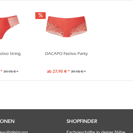
ivo String
DACAPO Festivo Panty
 *
ab 27,95 € *
39,95 € *
39,95 € *
IONEN
SHOPFINDER
Gewährleistung
Fachgeschäfte in deiner Nähe