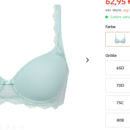
62,95 
inkl. MwSt.
zzgl
Sofort vers
Farbe
Größe
65D
70D
75C
80B