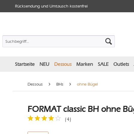
Rücksendung und Umtausch kostenfrei
Startseite
NEU
Dessous
Marken
SALE
Outlets
Dessous
BHs
ohne Bügel
FORMAT classic BH ohne Büg
(
4
)