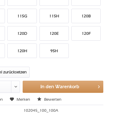
115G
115H
120B
120D
120E
120F
120H
95H
l zurücksetzen
In den
Warenkorb
en
Merken
Bewerten
102045_100_100A