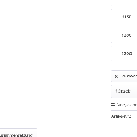
115F
120C
120G
Auswah
Vergleich
Artikel-Nr.:
zusammensetzung