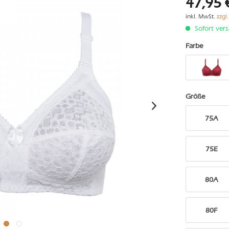
47,95 
inkl. MwSt.
zzgl
Sofort vers
Farbe
Größe
75A
75E
80A
80F