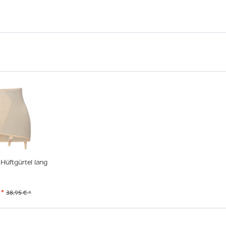
Hüftgürtel lang
 *
38,95 € *