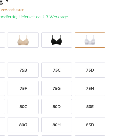
€ *
. Versandkosten
andfertig, Lieferzeit ca. 1-3 Werktage
75B
75C
75D
75F
75G
75H
80C
80D
80E
80G
80H
85D