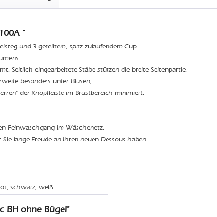
100A "
elsteg und 3-geteiltem, spitz zulaufendem Cup
lumens.
t. Seitlich eingearbeitete Stäbe stützen die breite Seitenpartie.
weite besonders unter Blusen,
rren" der Knopfleiste im Brustbereich minimiert.
den Feinwaschgang im Wäschenetz.
t Sie lange Freude an Ihren neuen Dessous haben.
rot, schwarz, weiß
ic BH ohne Bügel"