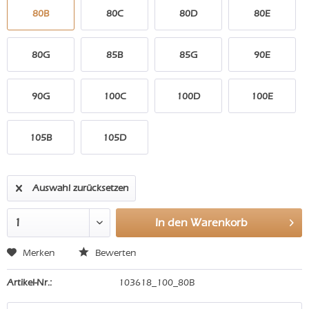
80B
80C
80D
80E
80G
85B
85G
90E
90G
100C
100D
100E
105B
105D
Auswahl zurücksetzen
In den
Warenkorb
Merken
Bewerten
Artikel-Nr.:
103618_100_80B