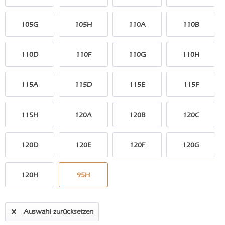
105G
105H
110A
110B
110D
110F
110G
110H
115A
115D
115E
115F
115H
120A
120B
120C
120D
120E
120F
120G
120H
95H
Auswahl zurücksetzen