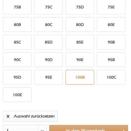
75B
75C
75D
75E
80B
80C
80D
80E
85C
85D
85E
90B
90C
90D
90E
95B
95D
95E
100B
100C
100E
Auswahl zurücksetzen
In den
Warenkorb