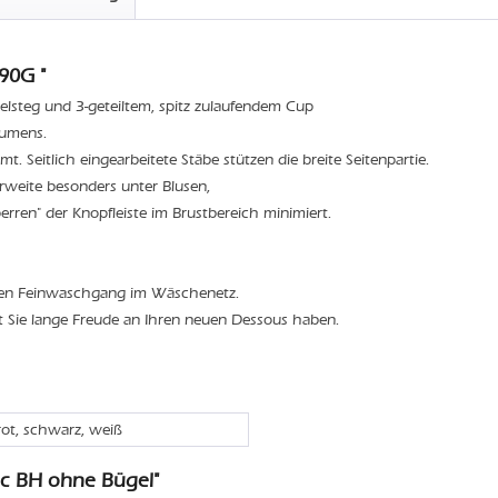
90G "
elsteg und 3-geteiltem, spitz zulaufendem Cup
lumens.
t. Seitlich eingearbeitete Stäbe stützen die breite Seitenpartie.
weite besonders unter Blusen,
rren" der Knopfleiste im Brustbereich minimiert.
den Feinwaschgang im Wäschenetz.
t Sie lange Freude an Ihren neuen Dessous haben.
rot, schwarz, weiß
ic BH ohne Bügel"