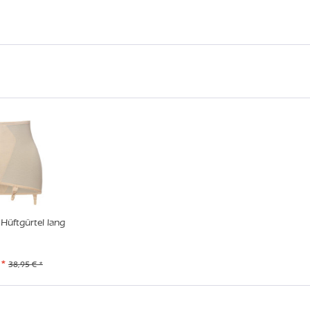
Hüftgürtel lang
 *
38,95 € *