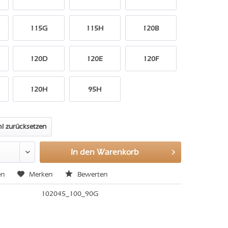
115G
115H
120B
120D
120E
120F
120H
95H
l zurücksetzen
In den
Warenkorb
en
Merken
Bewerten
102045_100_90G