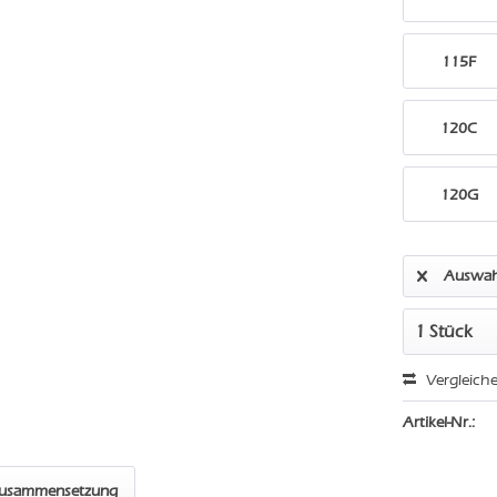
115F
120C
120G
Auswah
Vergleich
Artikel-Nr.:
zusammensetzung