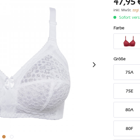
47,95 
inkl. MwSt.
zzgl
Sofort vers
Farbe
Größe
75A
75E
80A
80F