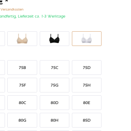
€ *
. Versandkosten
andfertig, Lieferzeit ca. 1-3 Werktage
75B
75C
75D
75F
75G
75H
80C
80D
80E
80G
80H
85D