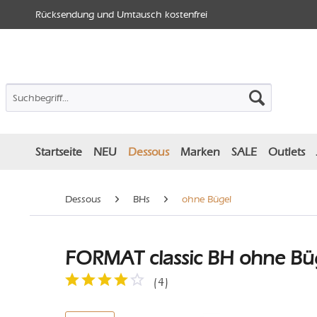
Rücksendung und Umtausch kostenfrei
Startseite
NEU
Dessous
Marken
SALE
Outlets
Dessous
BHs
ohne Bügel
FORMAT classic BH ohne Büg
(
4
)