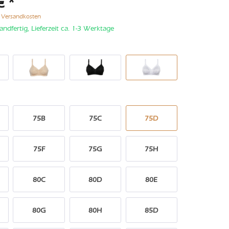
€ *
. Versandkosten
andfertig, Lieferzeit ca. 1-3 Werktage
75B
75C
75D
75F
75G
75H
80C
80D
80E
80G
80H
85D