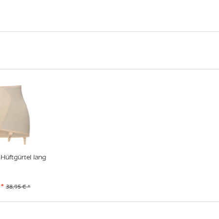
Hüftgürtel lang
 *
38,95 € *