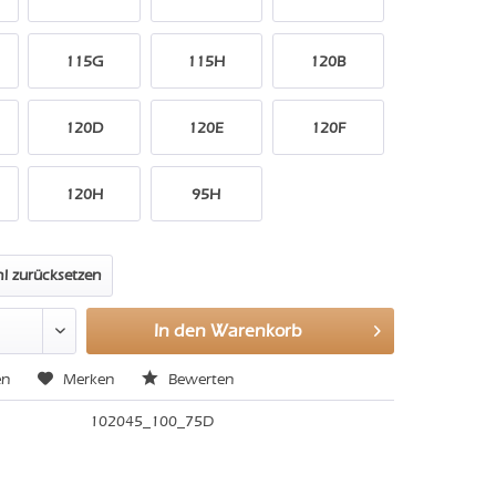
115G
115H
120B
120D
120E
120F
120H
95H
l zurücksetzen
In den
Warenkorb
en
Merken
Bewerten
102045_100_75D