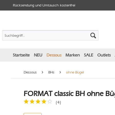
Rücksendung und Umtausch kostenfrei
Startseite
NEU
Dessous
Marken
SALE
Outlets
Dessous
BHs
ohne Bügel
FORMAT classic BH ohne Büg
(
4
)