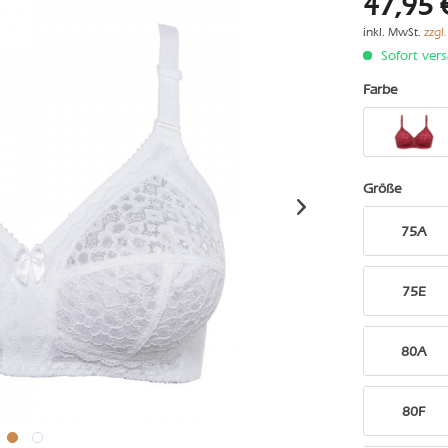
47,95 
inkl. MwSt.
zzgl
Sofort vers
Farbe
Größe
75A
75E
80A
80F