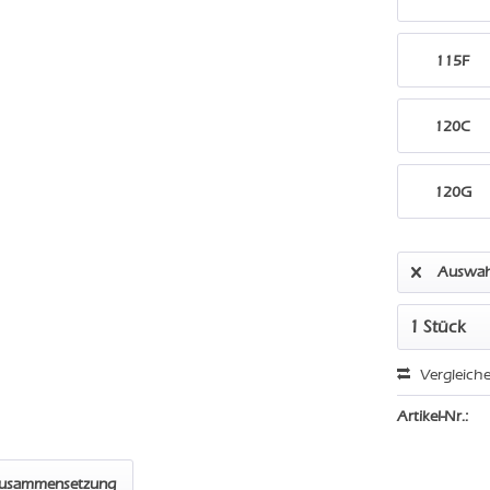
115F
120C
120G
Auswah
Vergleich
Artikel-Nr.:
zusammensetzung