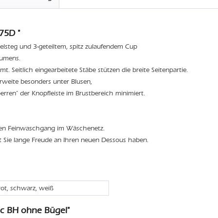
75D "
elsteg und 3-geteiltem, spitz zulaufendem Cup
lumens.
t. Seitlich eingearbeitete Stäbe stützen die breite Seitenpartie.
weite besonders unter Blusen,
rren" der Knopfleiste im Brustbereich minimiert.
den Feinwaschgang im Wäschenetz.
t Sie lange Freude an Ihren neuen Dessous haben.
rot, schwarz, weiß
ic BH ohne Bügel"