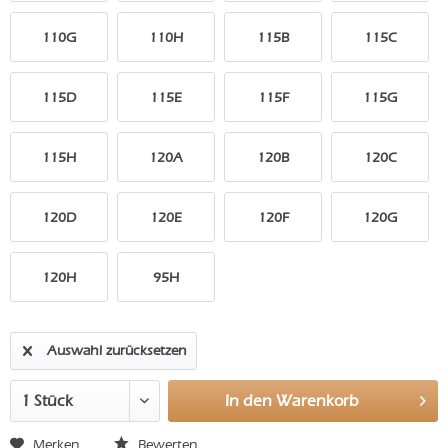
110G
110H
115B
115C
115D
115E
115F
115G
115H
120A
120B
120C
120D
120E
120F
120G
120H
95H
Auswahl zurücksetzen
In den
Warenkorb
Merken
Bewerten