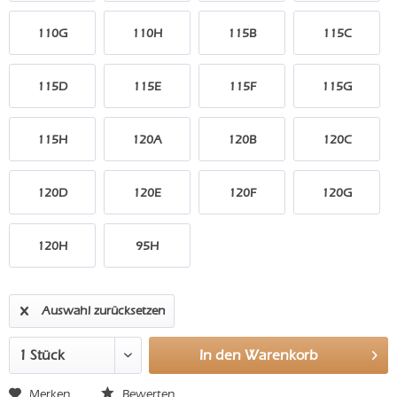
110G
110H
115B
115C
115D
115E
115F
115G
115H
120A
120B
120C
120D
120E
120F
120G
120H
95H
Auswahl zurücksetzen
In den
Warenkorb
Merken
Bewerten