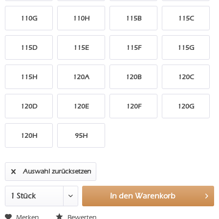
110G
110H
115B
115C
115D
115E
115F
115G
115H
120A
120B
120C
120D
120E
120F
120G
120H
95H
Auswahl zurücksetzen
In den
Warenkorb
Merken
Bewerten