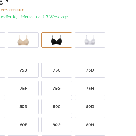
€ *
. Versandkosten
andfertig, Lieferzeit ca. 1-3 Werktage
75B
75C
75D
75F
75G
75H
80B
80C
80D
80F
80G
80H