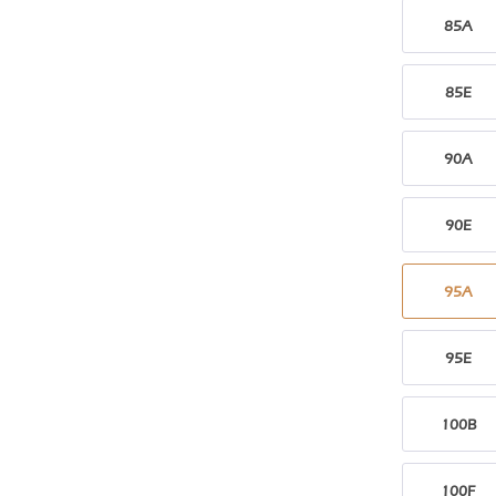
85A
85E
90A
90E
95A
95E
100B
100F