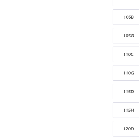
105B
105G
110C
110G
115D
115H
120D