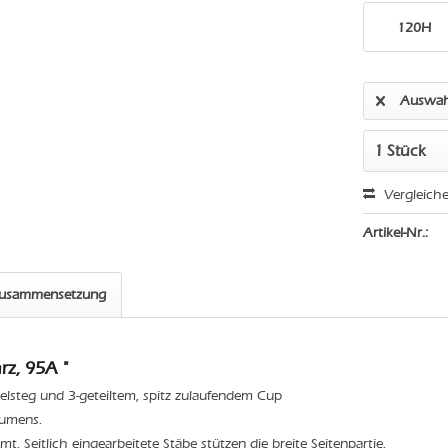
120H
Auswah
Vergleich
Artikel-Nr.:
zusammensetzung
z, 95A "
elsteg und 3-geteiltem, spitz zulaufendem Cup
lumens.
t. Seitlich eingearbeitete Stäbe stützen die breite Seitenpartie.