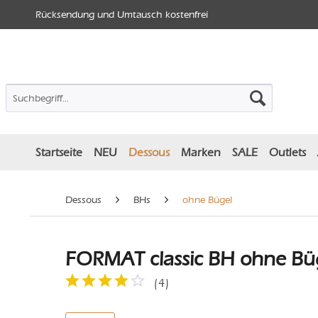
Rücksendung und Umtausch kostenfrei
Startseite
NEU
Dessous
Marken
SALE
Outlets
Dessous
BHs
ohne Bügel
FORMAT classic BH ohne Büg
(
4
)