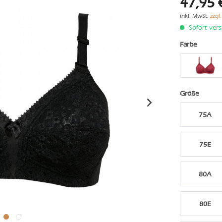
47,95 
inkl. MwSt.
zzgl
Sofort vers
Farbe
Größe
75A
75E
80A
80E