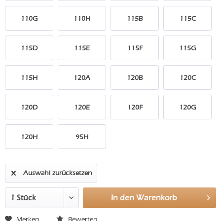
110G
110H
115B
115C
115D
115E
115F
115G
115H
120A
120B
120C
120D
120E
120F
120G
120H
95H
Auswahl zurücksetzen
In den
Warenkorb
Merken
Bewerten