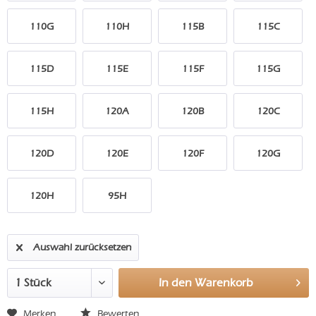
110G
110H
115B
115C
115D
115E
115F
115G
115H
120A
120B
120C
120D
120E
120F
120G
120H
95H
Auswahl zurücksetzen
In den
Warenkorb
Merken
Bewerten