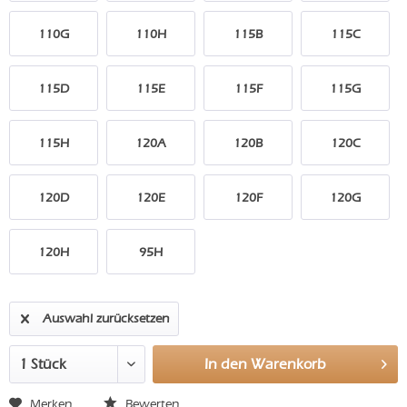
110G
110H
115B
115C
115D
115E
115F
115G
115H
120A
120B
120C
120D
120E
120F
120G
120H
95H
Auswahl zurücksetzen
In den
Warenkorb
Merken
Bewerten