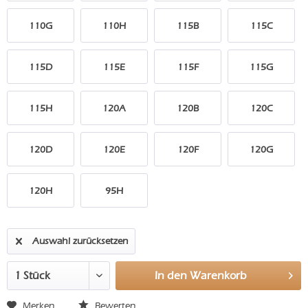
110G
110H
115B
115C
115D
115E
115F
115G
115H
120A
120B
120C
120D
120E
120F
120G
120H
95H
Auswahl zurücksetzen
In den
Warenkorb
Merken
Bewerten