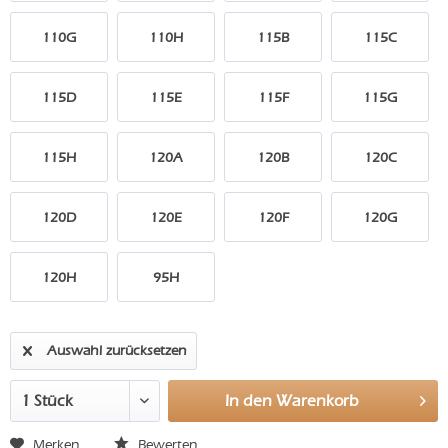
110G
110H
115B
115C
115D
115E
115F
115G
115H
120A
120B
120C
120D
120E
120F
120G
120H
95H
Auswahl zurücksetzen
In den
Warenkorb
Merken
Bewerten