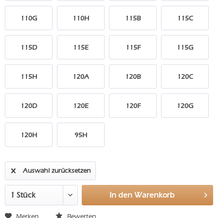
110G
110H
115B
115C
115D
115E
115F
115G
115H
120A
120B
120C
120D
120E
120F
120G
120H
95H
Auswahl zurücksetzen
In den
Warenkorb
Merken
Bewerten