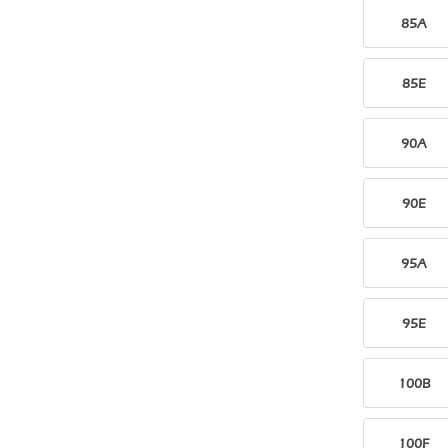
85A
85E
90A
90E
95A
95E
100B
100F