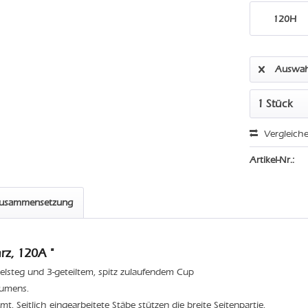
120H
Auswah
Vergleich
Artikel-Nr.:
zusammensetzung
rz, 120A "
elsteg und 3-geteiltem, spitz zulaufendem Cup
lumens.
t. Seitlich eingearbeitete Stäbe stützen die breite Seitenpartie.