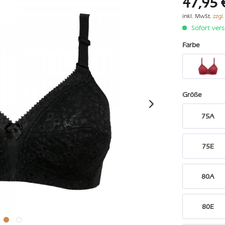
47,95 
inkl. MwSt.
zzgl
Sofort vers
Farbe
Größe
75A
75E
80A
80E