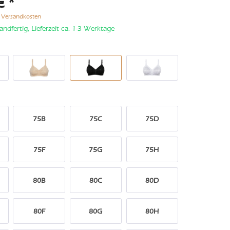
€ *
. Versandkosten
andfertig, Lieferzeit ca. 1-3 Werktage
75B
75C
75D
75F
75G
75H
80B
80C
80D
80F
80G
80H