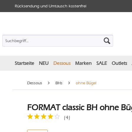
Rücksendung und Umtausch kostenfrei
Startseite
NEU
Dessous
Marken
SALE
Outlets
Dessous
BHs
ohne Bügel
FORMAT classic BH ohne Büg
(
4
)