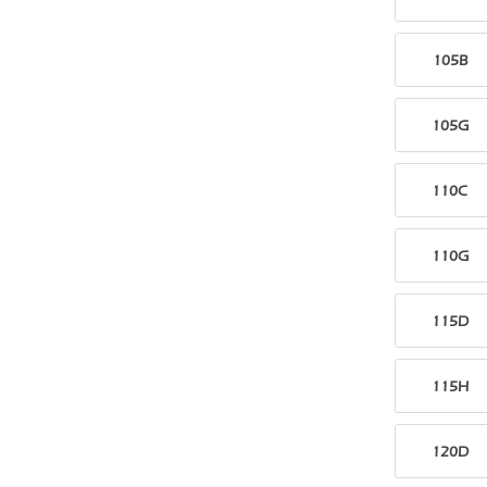
105B
105G
110C
110G
115D
115H
120D