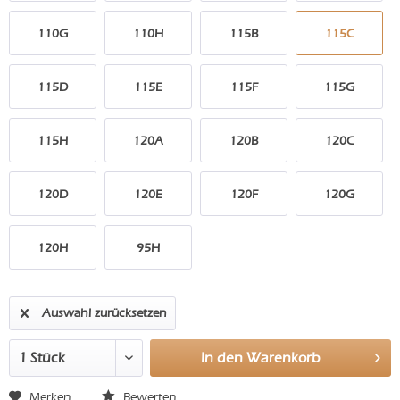
110G
110H
115B
115C
115D
115E
115F
115G
115H
120A
120B
120C
120D
120E
120F
120G
120H
95H
Auswahl zurücksetzen
In den
Warenkorb
Merken
Bewerten