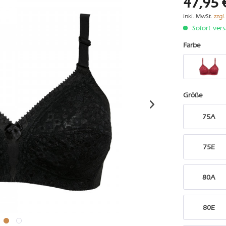
47,95 
inkl. MwSt.
zzgl
Sofort vers
Farbe
Größe
75A
75E
80A
80E