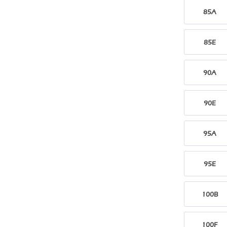
85A
85E
90A
90E
95A
95E
100B
100F