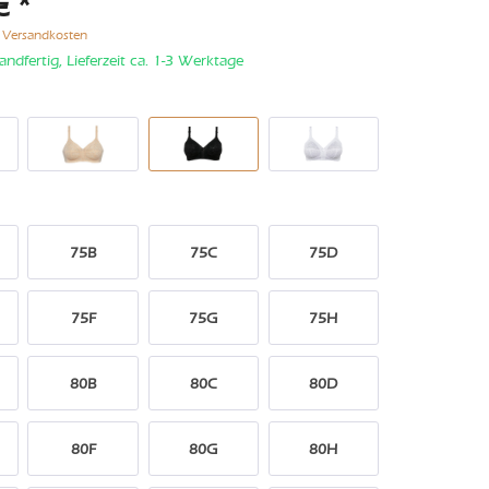
€ *
. Versandkosten
andfertig, Lieferzeit ca. 1-3 Werktage
75B
75C
75D
75F
75G
75H
80B
80C
80D
80F
80G
80H