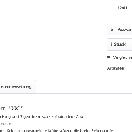
120H
Auswah
Vergleich
Artikel-Nr.:
zusammensetzung
z, 100C "
elsteg und 3-geteiltem, spitz zulaufendem Cup
lumens.
t. Seitlich eingearbeitete Stäbe stützen die breite Seitenpartie.