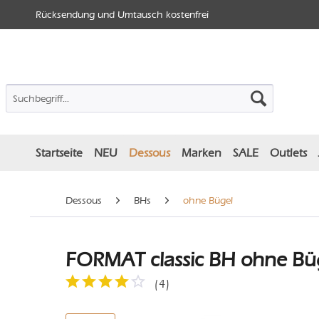
Rücksendung und Umtausch kostenfrei
Startseite
NEU
Dessous
Marken
SALE
Outlets
Dessous
BHs
ohne Bügel
FORMAT classic BH ohne Büg
(
4
)