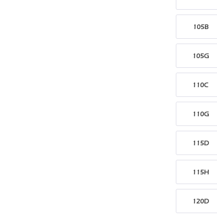
105B
105G
110C
110G
115D
115H
120D