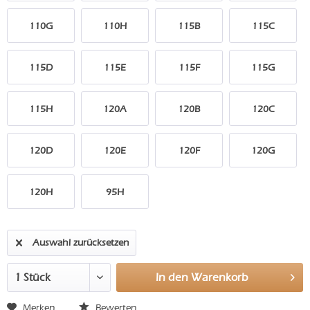
110G
110H
115B
115C
115D
115E
115F
115G
115H
120A
120B
120C
120D
120E
120F
120G
120H
95H
Auswahl zurücksetzen
In den
Warenkorb
Merken
Bewerten