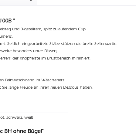
100B "
elsteg und 3-geteiltem, spitz zulaufendem Cup
lumens.
t. Seitlich eingearbeitete Stäbe stützen die breite Seitenpartie.
weite besonders unter Blusen,
rren" der Knopfleiste im Brustbereich minimiert.
den Feinwaschgang im Wäschenetz.
t Sie lange Freude an Ihren neuen Dessous haben.
rot, schwarz, weiß
ic BH ohne Bügel"