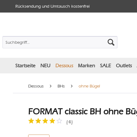
Rücksendung und Umtausch kostenfrei
Startseite
NEU
Dessous
Marken
SALE
Outlets
Dessous
BHs
ohne Bügel
FORMAT classic BH ohne Büg
(
4
)