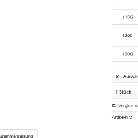
115G
120C
120G
Auswah
Vergleich
Artikel-Nr.:
zusammensetzung