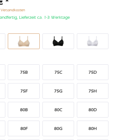
€ *
. Versandkosten
andfertig, Lieferzeit ca. 1-3 Werktage
75B
75C
75D
75F
75G
75H
80B
80C
80D
80F
80G
80H