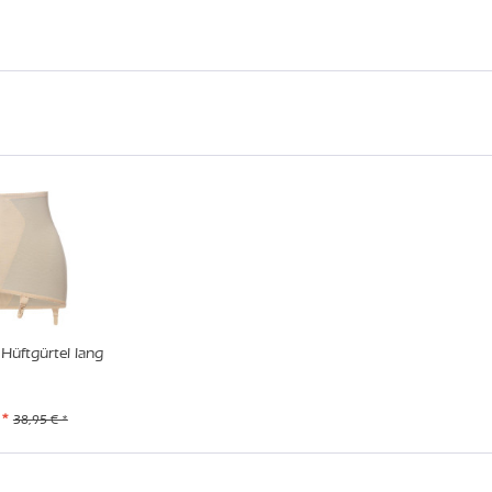
Hüftgürtel lang
 *
38,95 € *