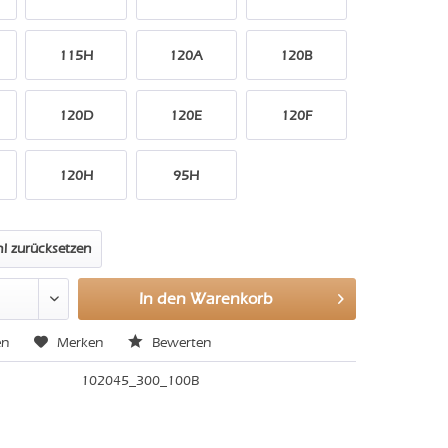
115H
120A
120B
120D
120E
120F
120H
95H
l zurücksetzen
In den
Warenkorb
en
Merken
Bewerten
102045_300_100B