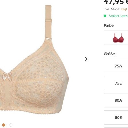
47,95 
inkl. MwSt.
zzgl
Sofort vers
Farbe
Größe
75A
75E
80A
80E