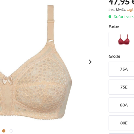
47,95 
inkl. MwSt.
zzgl
Sofort vers
Farbe
Größe
75A
75E
80A
80E