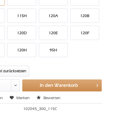
115H
120A
120B
120D
120E
120F
120H
95H
l zurücksetzen
In den
Warenkorb
en
Merken
Bewerten
102045_300_115C