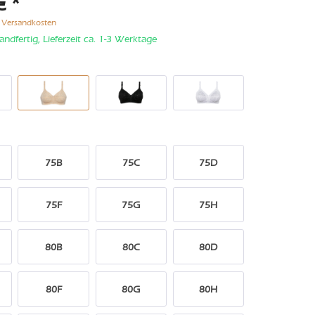
€ *
. Versandkosten
andfertig, Lieferzeit ca. 1-3 Werktage
75B
75C
75D
75F
75G
75H
80B
80C
80D
80F
80G
80H