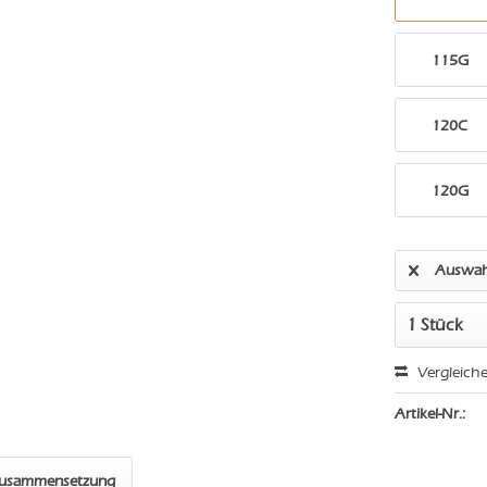
115G
120C
120G
Auswah
Vergleich
Artikel-Nr.:
zusammensetzung