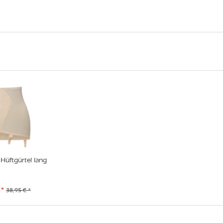
Hüftgürtel lang
 *
38,95 € *