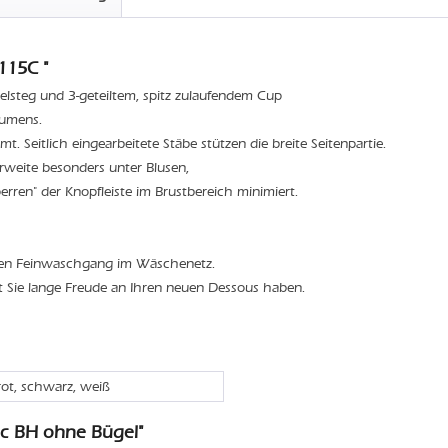
115C "
elsteg und 3-geteiltem, spitz zulaufendem Cup
lumens.
t. Seitlich eingearbeitete Stäbe stützen die breite Seitenpartie.
weite besonders unter Blusen,
rren" der Knopfleiste im Brustbereich minimiert.
den Feinwaschgang im Wäschenetz.
t Sie lange Freude an Ihren neuen Dessous haben.
rot, schwarz, weiß
ic BH ohne Bügel"