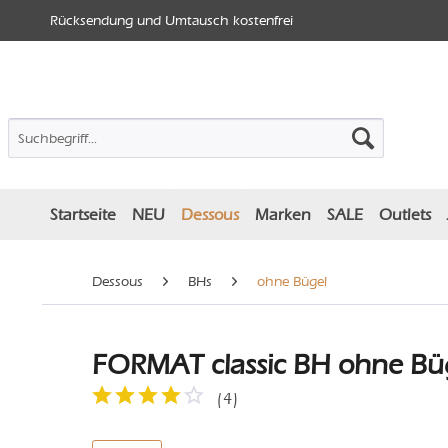
Rücksendung und Umtausch kostenfrei
Startseite
NEU
Dessous
Marken
SALE
Outlets
Dessous
BHs
ohne Bügel
FORMAT classic BH ohne Büg
(
4
)