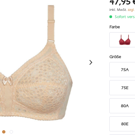
47,95 
inkl. MwSt.
zzgl
Sofort vers
Farbe
Größe
75A
75E
80A
80E