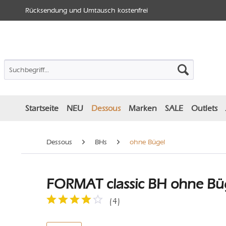
Rücksendung und Umtausch kostenfrei
Startseite
NEU
Dessous
Marken
SALE
Outlets
Dessous
BHs
ohne Bügel
FORMAT classic BH ohne Büg
(
4
)