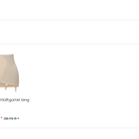
Hüftgürtel lang
 *
38,95 € *