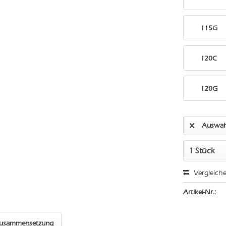
115G
120C
120G
Auswah
Vergleich
Artikel-Nr.:
zusammensetzung