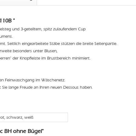
110B "
elsteg und 3-geteiltem, spitz zulaufendem Cup
lumens.
t. Seitlich eingearbeitete Stäbe stützen die breite Seitenpartie.
weite besonders unter Blusen,
rren" der Knopfleiste im Brustbereich minimiert.
den Feinwaschgang im Wäschenetz.
t Sie lange Freude an Ihren neuen Dessous haben.
rot, schwarz, weiß
ic BH ohne Bügel"