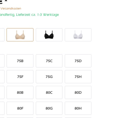
€ *
. Versandkosten
andfertig, Lieferzeit ca. 1-3 Werktage
75B
75C
75D
75F
75G
75H
80B
80C
80D
80F
80G
80H