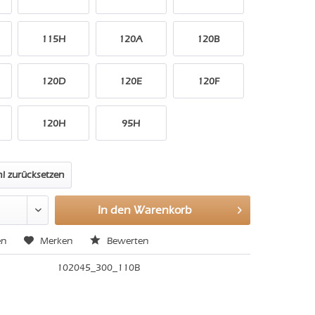
115H
120A
120B
120D
120E
120F
120H
95H
l zurücksetzen
In den
Warenkorb
en
Merken
Bewerten
102045_300_110B