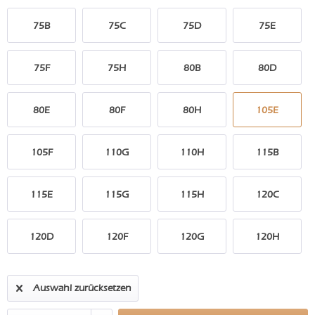
75B
75C
75D
75E
75F
75H
80B
80D
80E
80F
80H
105E
105F
110G
110H
115B
115E
115G
115H
120C
120D
120F
120G
120H
Auswahl zurücksetzen