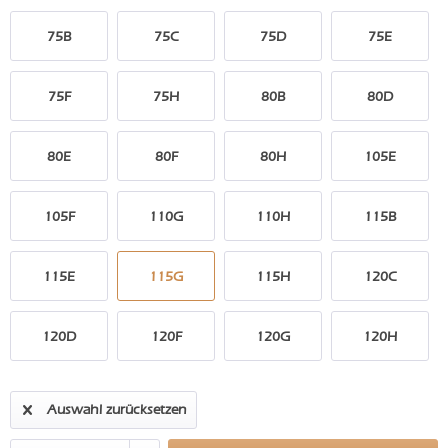
75B
75C
75D
75E
75F
75H
80B
80D
80E
80F
80H
105E
105F
110G
110H
115B
115E
115G
115H
120C
120D
120F
120G
120H
Auswahl zurücksetzen