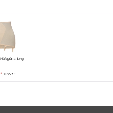
Hüftgürtel lang
 *
38,95 € *