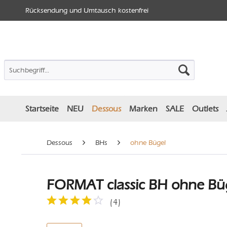
Rücksendung und Umtausch kostenfrei
Startseite
NEU
Dessous
Marken
SALE
Outlets
Dessous
BHs
ohne Bügel
FORMAT classic BH ohne Büg
(
4
)