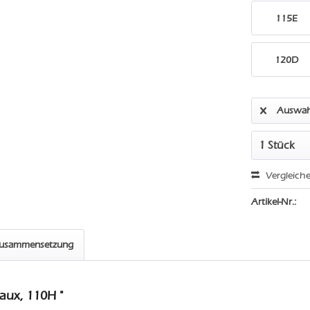
115E
120D
Auswah
Vergleich
Artikel-Nr.:
zusammensetzung
aux, 110H "