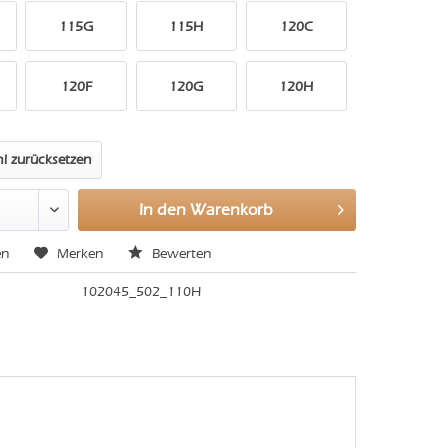
115G
115H
120C
120F
120G
120H
l zurücksetzen
In den
Warenkorb
en
Merken
Bewerten
102045_502_110H