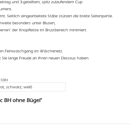
elsteg und 3-geteiltem, spitz zulaufendem Cup
lumens.
t. Seitlich eingearbeitete Stäbe stützen die breite Seitenpartie.
weite besonders unter Blusen,
rren" der Knopfleiste im Brustbereich minimiert.
den Feinwaschgang im Wäschenetz.
t Sie lange Freude an Ihren neuen Dessous haben.
110H
rot, schwarz, weiß
ic BH ohne Bügel"