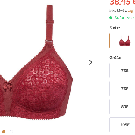
38,45 
inkl. MwSt.
zzgl
Sofort vers
Farbe
Größe
75B
75F
80E
105F