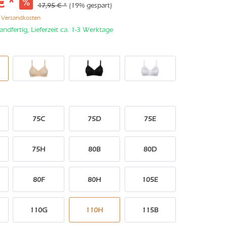
€ *
47,95 € *
(19% gespart)
. Versandkosten
andfertig, Lieferzeit ca. 1-3 Werktage
75C
75D
75E
75H
80B
80D
80F
80H
105E
110G
110H
115B