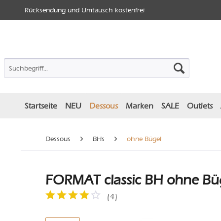
Rücksendung und Umtausch kostenfrei
Startseite
NEU
Dessous
Marken
SALE
Outlets
Dessous
BHs
ohne Bügel
FORMAT classic BH ohne Büg
(
4
)