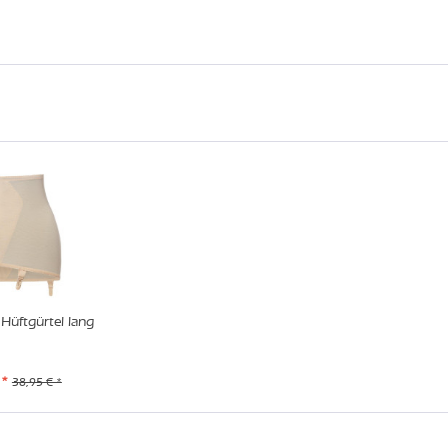
Hüftgürtel lang
 *
38,95 € *