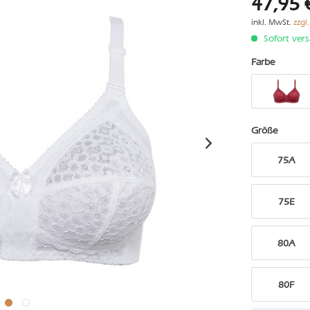
47,95 
inkl. MwSt.
zzgl
Sofort vers
Farbe
Größe
75A
75E
80A
80F