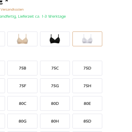
€ *
. Versandkosten
andfertig, Lieferzeit ca. 1-3 Werktage
75B
75C
75D
75F
75G
75H
80C
80D
80E
80G
80H
85D