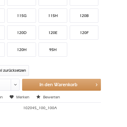
115G
115H
120B
120D
120E
120F
120H
95H
l zurücksetzen
In den
Warenkorb
en
Merken
Bewerten
102045_100_100A