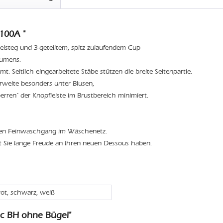
100A "
elsteg und 3-geteiltem, spitz zulaufendem Cup
lumens.
t. Seitlich eingearbeitete Stäbe stützen die breite Seitenpartie.
weite besonders unter Blusen,
rren" der Knopfleiste im Brustbereich minimiert.
den Feinwaschgang im Wäschenetz.
t Sie lange Freude an Ihren neuen Dessous haben.
rot, schwarz, weiß
ic BH ohne Bügel"