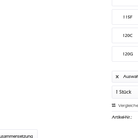
115F
120C
120G
Auswah
Vergleich
Artikel-Nr.:
zusammensetzung