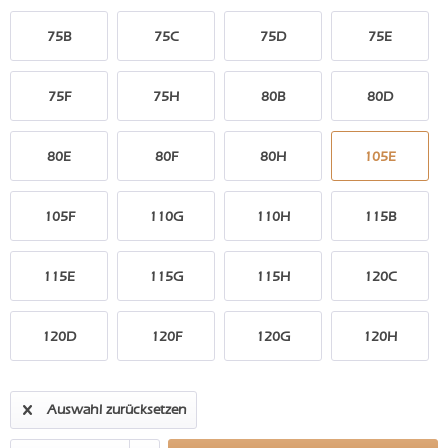
75B
75C
75D
75E
75F
75H
80B
80D
80E
80F
80H
105E
105F
110G
110H
115B
115E
115G
115H
120C
120D
120F
120G
120H
Auswahl zurücksetzen