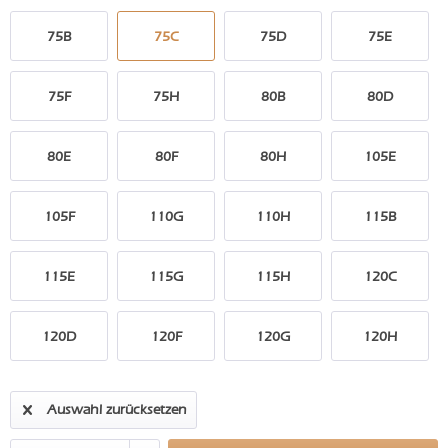
75B
75C
75D
75E
75F
75H
80B
80D
80E
80F
80H
105E
105F
110G
110H
115B
115E
115G
115H
120C
120D
120F
120G
120H
Auswahl zurücksetzen